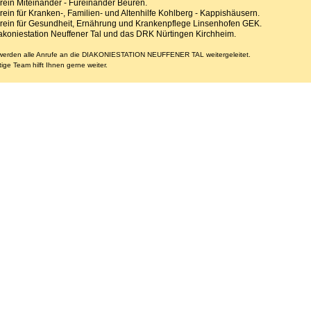
rein Miteinander - Füreinander Beuren.
rein für Kranken-, Familien- und Altenhilfe Kohlberg - Kappishäusern.
rein für Gesundheit, Ernährung und Krankenpflege Linsenhofen GEK.
akoniestation Neuffener Tal und das DRK Nürtingen Kirchheim.
 werden alle Anrufe an die
DIAKONIESTATION NEUFFENER TAL
weitergeleitet.
ige Team hilft Ihnen gerne weiter.