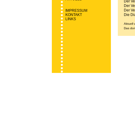
Der Ve
Der Ve
Der Ve
IMPRESSUM
KONTAKT
Die Di
LINKS
Aktuell
Das dort