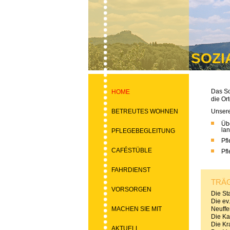
SOZI
Das So
HOME
die Or
BETREUTES WOHNEN
Unsere
Übe
la
PFLEGEBEGLEITUNG
Pf
CAFÉSTÜBLE
Pf
FAHRDIENST
TRÄ
VORSORGEN
Die St
Die ev
MACHEN SIE MIT
Neuffe
Die Ka
Die Kr
AKTUELL