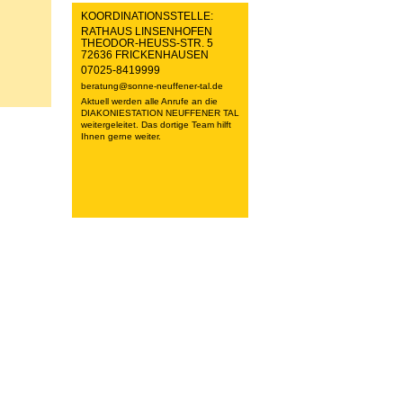
KOORDINATIONSSTELLE:
RATHAUS LINSENHOFEN
THEODOR-HEUSS-STR. 5
72636 FRICKENHAUSEN
07025-8419999
beratung@sonne-neuffener-tal.de
Aktuell werden alle Anrufe an die
DIAKONIESTATION NEUFFENER TAL
weitergeleitet. Das dortige Team hilft
Ihnen gerne weiter.