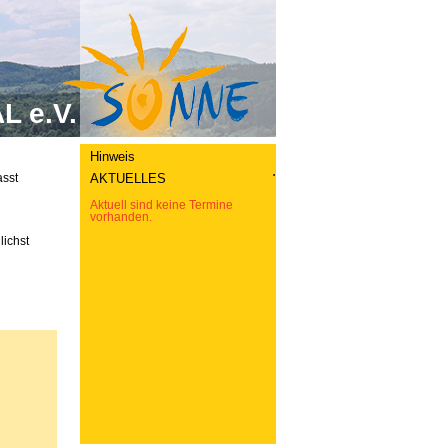
 e.V.
Hinweis
.
asst
AKTUELLES
Aktuell sind keine Termine
vorhanden.
lichst