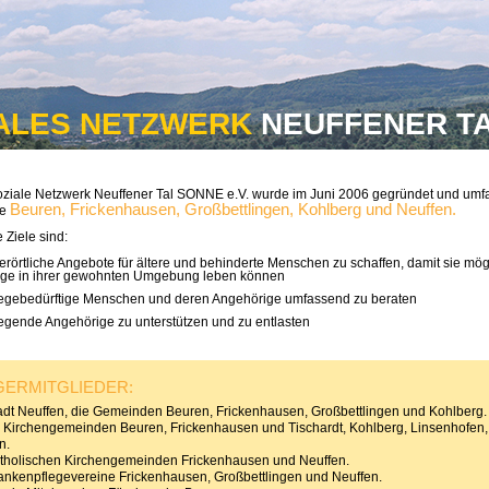
ALES NETZWERK
NEUFFENER TAL
ziale Netzwerk Neuffener Tal SONNE e.V. wurde im Juni 2006 gegründet und umf
Beuren, Frickenhausen, Großbettlingen, Kohlberg und Neuffen.
te
 Ziele sind:
rörtliche Angebote für ältere und behinderte Menschen zu schaffen, damit sie mög
nge in ihrer gewohnten Umgebung leben können
legebedürftige Menschen und deren Angehörige umfassend zu beraten
legende Angehörige zu unterstützen und zu entlasten
GERMITGLIEDER:
adt Neuffen, die Gemeinden Beuren, Frickenhausen, Großbettlingen und Kohlberg.
. Kirchengemeinden Beuren, Frickenhausen und Tischardt, Kohlberg, Linsenhofen,
n.
tholischen Kirchengemeinden Frickenhausen und Neuffen.
ankenpflegevereine Frickenhausen, Großbettlingen und Neuffen.